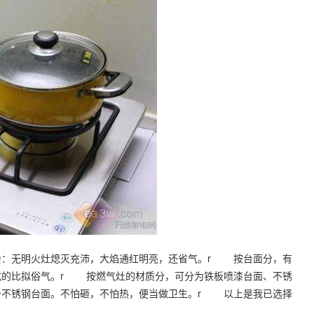
：无明火灶熄灭充沛，大焰通红明亮，还省气。r 按台面分，有
式的比拟俗气。r 按燃气灶的材质分，可分为铁板喷漆台面、不锈
于不锈钢台面。不怕砸，不怕热，便当做卫生。r 以上是我已选择